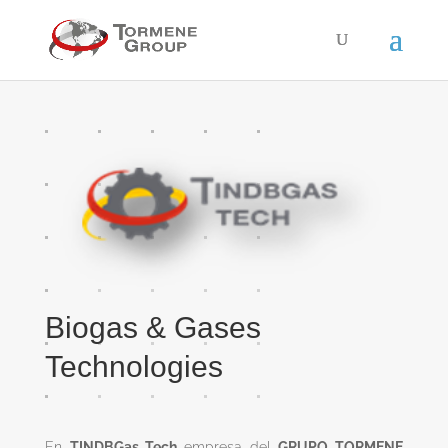
Biogas & Gases
Technologies
En
TINDBGas Tech
empresa del
GRUPO
TORMENE